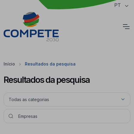
Saltar para o conteúdo principal da página
PT
Cookies
Início
Resultados da pesquisa
Resultados da pesquisa
Pesquisar