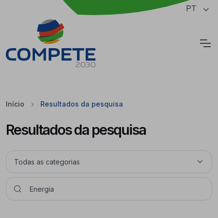
Saltar para o conteúdo principal da página
PT
Cookies
Início
Resultados da pesquisa
Resultados da pesquisa
Pesquisar