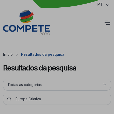
Saltar para o conteúdo principal da página
PT
Cookies
Início
Resultados da pesquisa
Resultados da pesquisa
Pesquisar