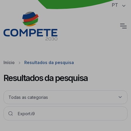
Saltar para o conteúdo principal da página
PT
Cookies
Início
Resultados da pesquisa
Resultados da pesquisa
Pesquisar