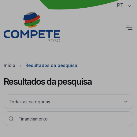
Saltar para o conteúdo principal da página
PT
Cookies
Início
Resultados da pesquisa
Resultados da pesquisa
Pesquisar