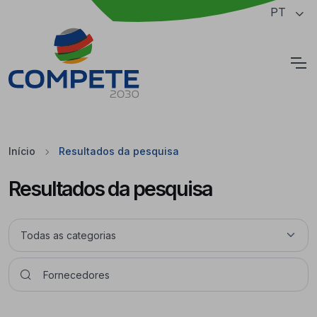
Saltar para o conteúdo principal da página
PT
Cookies
Início
Resultados da pesquisa
Resultados da pesquisa
Pesquisar