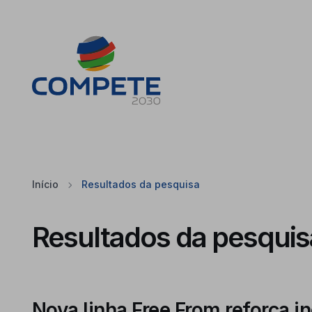
Saltar para o conteúdo principal da página
Cookies
Início
Resultados da pesquisa
Resultados da pesquis
Nova linha Free From reforça