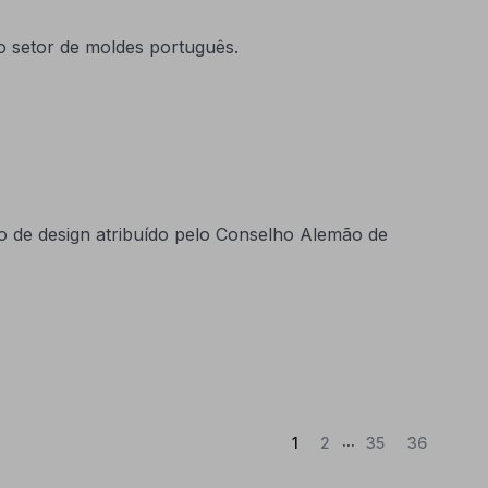
o setor de moldes português.
 de design atribuído pelo Conselho Alemão de
...
(Atual)
1
2
35
36