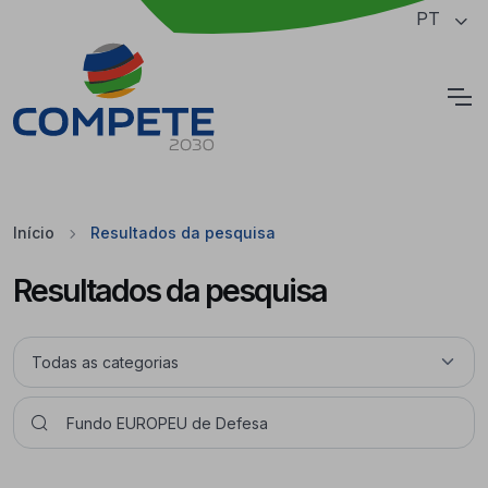
Saltar para o conteúdo principal da página
PT
Cookies
Início
Resultados da pesquisa
Resultados da pesquisa
Pesquisar