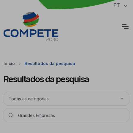
Saltar para o conteúdo principal da página
PT
Cookies
Início
Resultados da pesquisa
Resultados da pesquisa
Pesquisar