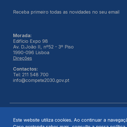
Receba primeiro todas as novidades no seu email
Morada:
Edifício Expo 98
Av. D.João II, nº52 - 3º Piso
1990-096 Lisboa
Direções
Contactos:
Tel: 211 548 700
info@compete2030.gov.pt
Este website utiliza cookies. Ao continuar a navegação
© COMPETE 2030. Todos os direitos reservados.
Caso pretenda saber mais, consulte a nossa
política