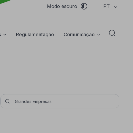
PT
Modo escuro
s
Regulamentação
Comunicação
Abrir f
Pesquisar