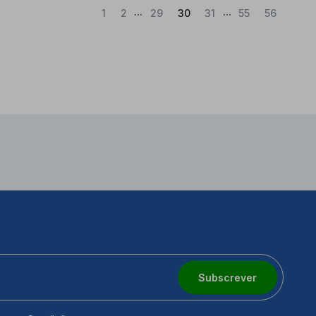
...
...
(Atual)
1
2
29
30
31
55
56
Subscrever