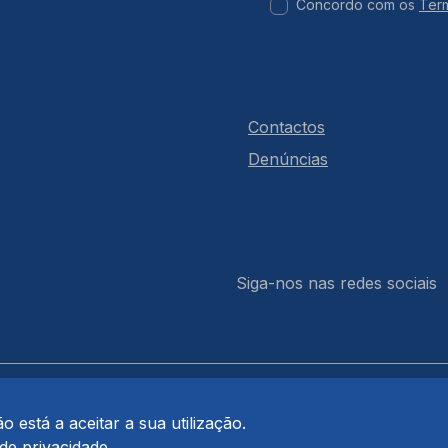
Concordo com os
Ter
Contactos
Denúncias
Siga-nos nas redes sociais
 está a aceitar a sua utilização.
 de privacidade
.