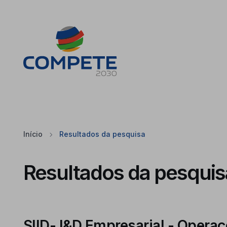
Saltar para o conteúdo principal da página
Cookies
Início
Resultados da pesquisa
Resultados da pesquis
SIID- I&D Empresarial - Operaçõ