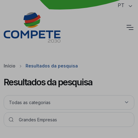
Saltar para o conteúdo principal da página
PT
Cookies
Início
Resultados da pesquisa
Resultados da pesquisa
Pesquisar