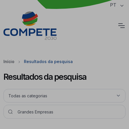
Saltar para o conteúdo principal da página
PT
Cookies
Início
Resultados da pesquisa
Resultados da pesquisa
Pesquisar