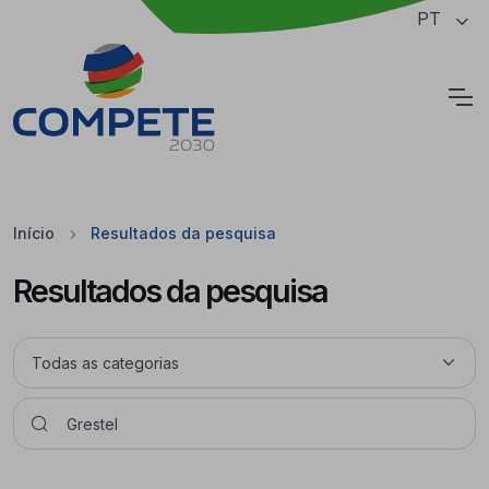
Saltar para o conteúdo principal da página
PT
Cookies
Início
Resultados da pesquisa
Resultados da pesquisa
Pesquisar