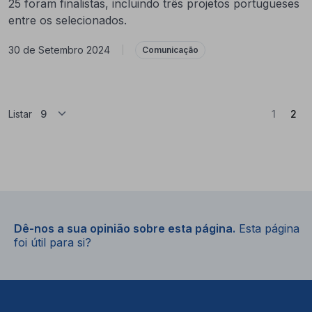
25 foram finalistas, incluindo três projetos portugueses
entre os selecionados.
30 de Setembro 2024
|
Comunicação
(At
Listar
1
2
Dê-nos a sua opinião sobre esta página.
Esta página
foi útil para si?