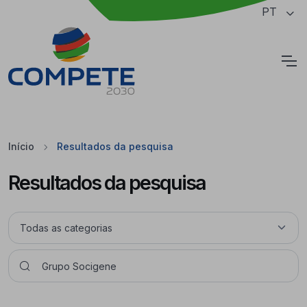
Saltar para o conteúdo principal da página
PT
Cookies
Início
Resultados da pesquisa
Resultados da pesquisa
Pesquisar