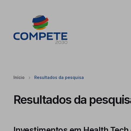
Saltar para o conteúdo principal da página
Cookies
Início
Resultados da pesquisa
Resultados da pesquis
Investimentos em Health Tech