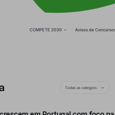
COMPETE 2030
Avisos de Concurso
a
 crescem em Portugal com foco n