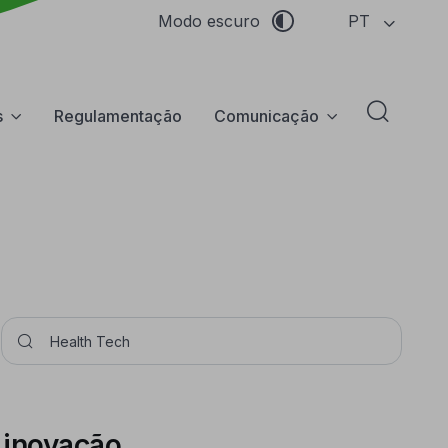
PT
Modo escuro
s
Regulamentação
Comunicação
Abrir f
Pesquisar
a inovação