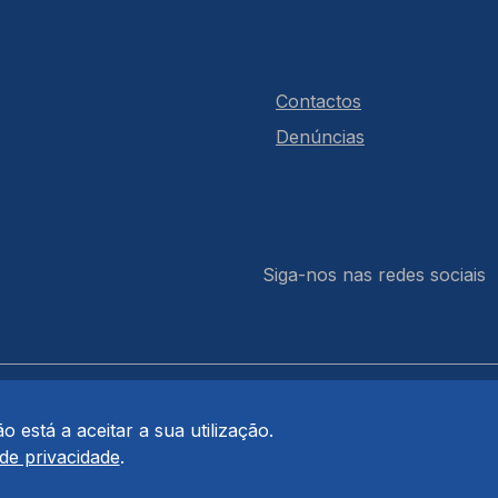
Contactos
Denúncias
Siga-nos nas redes sociais
 está a aceitar a sua utilização.
 de privacidade
.