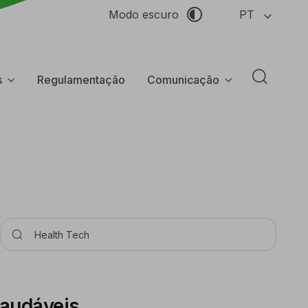
PT
Modo escuro
s
Regulamentação
Comunicação
Abrir f
Pesquisar
saudáveis