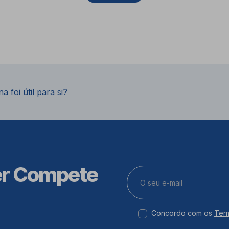
a foi útil para si?
er Compete
Concordo com os
Ter