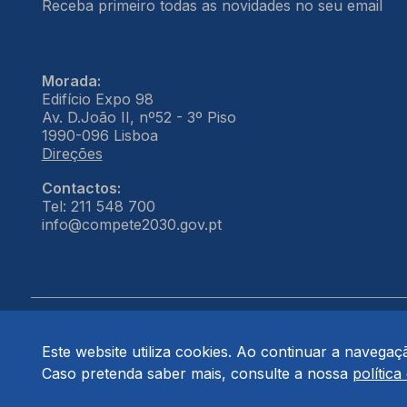
Receba primeiro todas as novidades no seu email
Morada:
Edifício Expo 98
Av. D.João II, nº52 - 3º Piso
1990-096 Lisboa
Direções
Contactos:
Tel: 211 548 700
info@compete2030.gov.pt
Este website utiliza cookies. Ao continuar a navegação
© COMPETE 2030. Todos os direitos reservados.
Caso pretenda saber mais, consulte a nossa
política