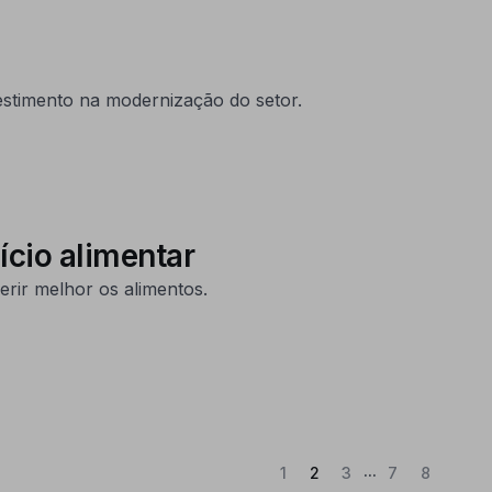
estimento na modernização do setor.
ício alimentar
erir melhor os alimentos.
...
(Atual)
1
2
3
7
8