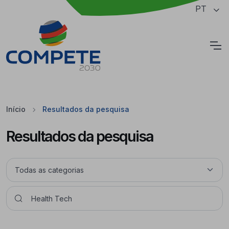
Saltar para o conteúdo principal da página
PT
Cookies
Início
Resultados da pesquisa
Resultados da pesquisa
Pesquisar