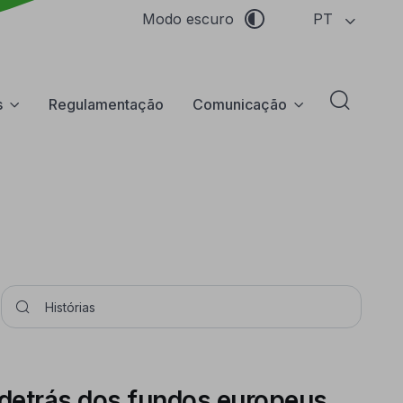
PT
Modo escuro
s
Regulamentação
Comunicação
Abrir f
Pesquisar
 detrás dos fundos europeus