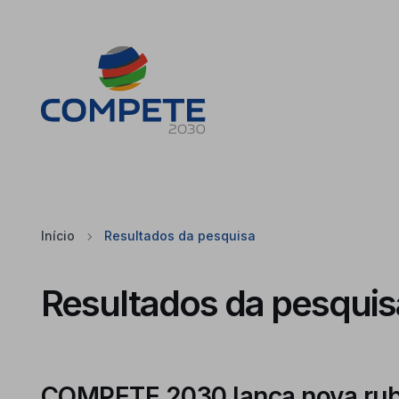
Saltar para o conteúdo principal da página
Cookies
Início
Resultados da pesquisa
Resultados da pesquis
COMPETE 2030 lança nova rubri