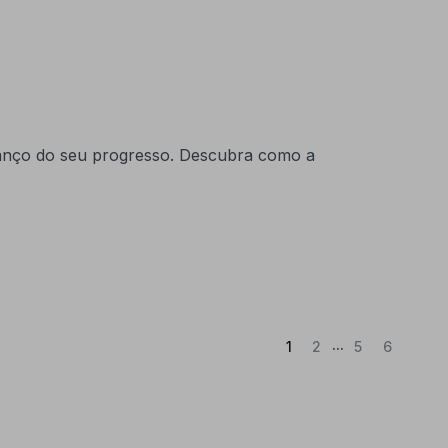
alanço do seu progresso. Descubra como a
...
(Atual)
1
2
5
6