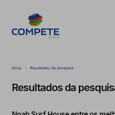
Saltar para o conteúdo principal da página
Cookies
Início
Resultados da pesquisa
Resultados da pesquis
Noah Surf House entre os melh