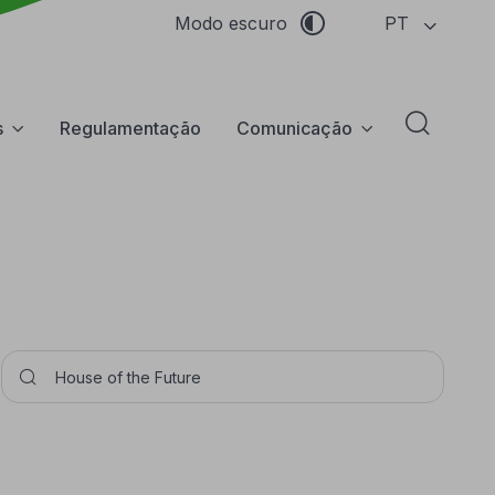
PT
Modo escuro
s
Regulamentação
Comunicação
Abrir f
Pesquisar