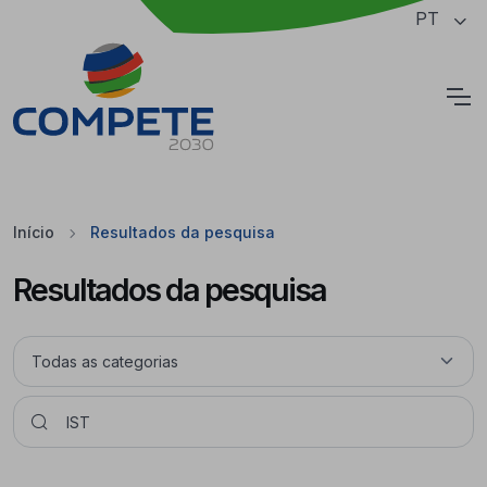
Saltar para o conteúdo principal da página
PT
Cookies
Início
Resultados da pesquisa
Resultados da pesquisa
Pesquisar