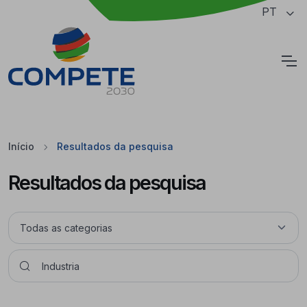
Saltar para o conteúdo principal da página
PT
Cookies
Início
Resultados da pesquisa
Resultados da pesquisa
Pesquisar