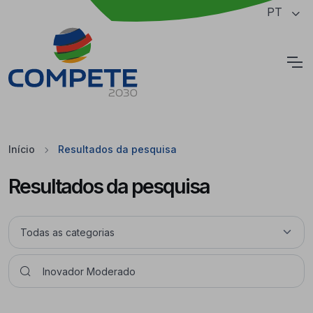
Saltar para o conteúdo principal da página
PT
Cookies
Início
Resultados da pesquisa
Resultados da pesquisa
Pesquisar