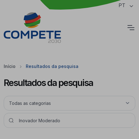
Saltar para o conteúdo principal da página
PT
Cookies
Início
Resultados da pesquisa
Resultados da pesquisa
Pesquisar