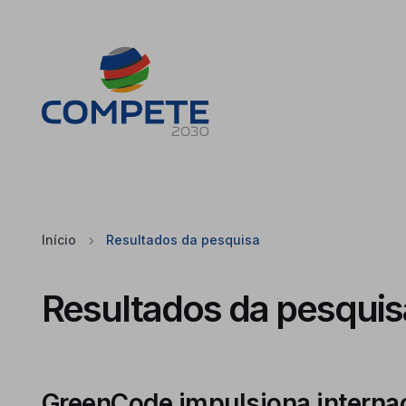
Saltar para o conteúdo principal da página
Cookies
Início
Resultados da pesquisa
Resultados da pesquis
GreenCode impulsiona internac