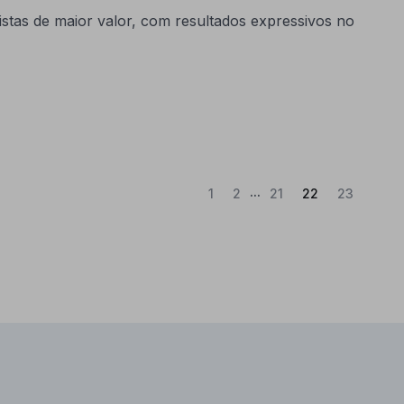
stas de maior valor, com resultados expressivos no
...
(Atual)
1
2
21
22
23