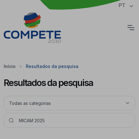
Saltar para o conteúdo principal da página
PT
Cookies
Início
Resultados da pesquisa
Resultados da pesquisa
Pesquisar