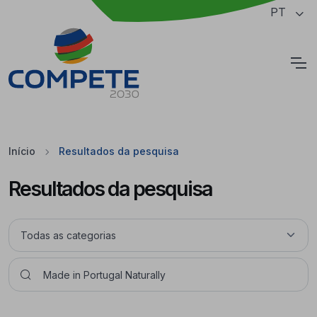
Saltar para o conteúdo principal da página
PT
Cookies
Início
Resultados da pesquisa
Resultados da pesquisa
Pesquisar