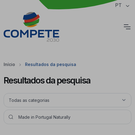
Saltar para o conteúdo principal da página
PT
Cookies
Início
Resultados da pesquisa
Resultados da pesquisa
Pesquisar