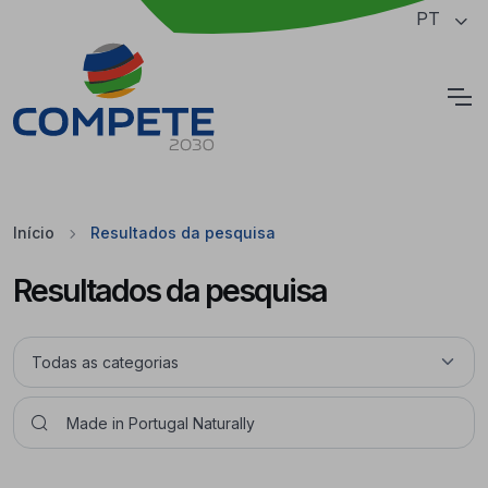
Saltar para o conteúdo principal da página
PT
Cookies
Início
Resultados da pesquisa
Resultados da pesquisa
Pesquisar