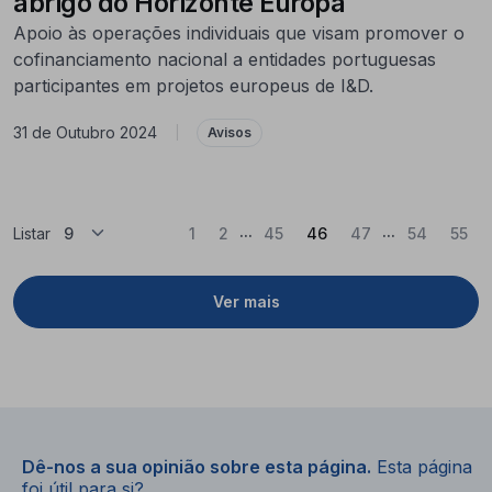
abrigo do Horizonte Europa
Apoio às operações individuais que visam promover o
cofinanciamento nacional a entidades portuguesas
participantes em projetos europeus de I&D.
31 de Outubro 2024
|
Avisos
...
...
(Atual)
Listar
1
2
45
46
47
54
55
Ver mais
Dê-nos a sua opinião sobre esta página.
Esta página
foi útil para si?