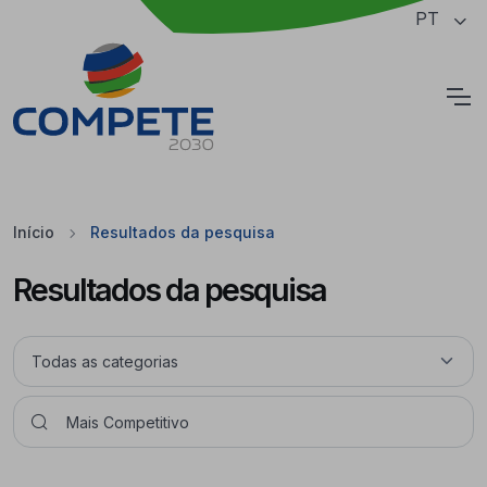
Saltar para o conteúdo principal da página
PT
Cookies
Início
Resultados da pesquisa
Resultados da pesquisa
Pesquisar