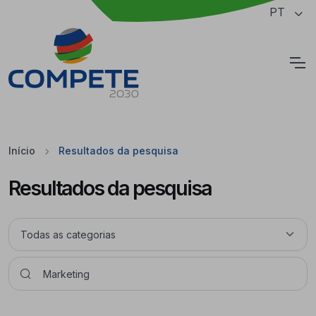
Saltar para o conteúdo principal da página
PT
Cookies
Início
Resultados da pesquisa
Resultados da pesquisa
Pesquisar