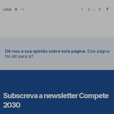
...
(At
Listar
1
2
6
7
Dê-nos a sua opinião sobre esta página.
Esta página
foi útil para si?
Subscreva a newsletter Compete
2030