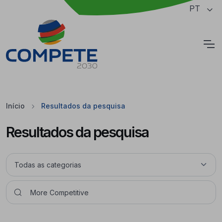
Saltar para o conteúdo principal da página
PT
Cookies
Início
Resultados da pesquisa
Resultados da pesquisa
Pesquisar