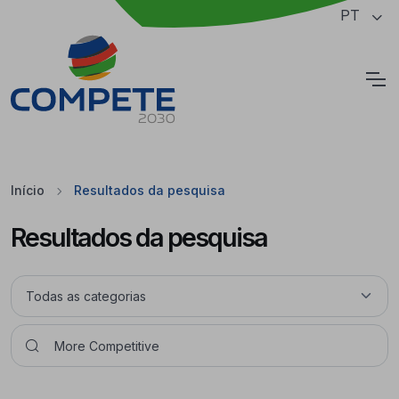
Saltar para o conteúdo principal da página
PT
Cookies
Início
Resultados da pesquisa
Resultados da pesquisa
Pesquisar