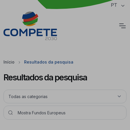
Saltar para o conteúdo principal da página
PT
Cookies
Início
Resultados da pesquisa
Resultados da pesquisa
Pesquisar