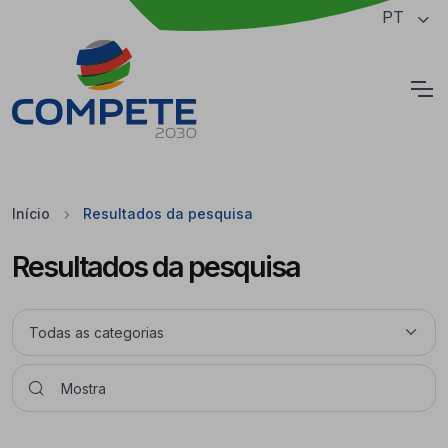
Saltar para o conteúdo principal da página
PT
Cookies
Início
Resultados da pesquisa
Resultados da pesquisa
Pesquisar