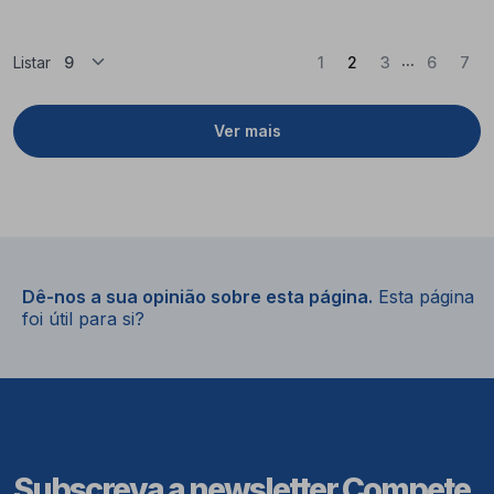
...
(Atual)
Listar
1
2
3
6
7
Ver mais
Dê-nos a sua opinião sobre esta página.
Esta página
foi útil para si?
Subscreva a newsletter Compete