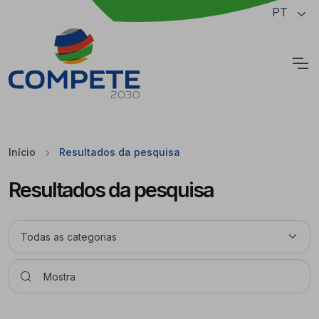
Saltar para o conteúdo principal da página
PT
Cookies
Início
Resultados da pesquisa
Resultados da pesquisa
Pesquisar