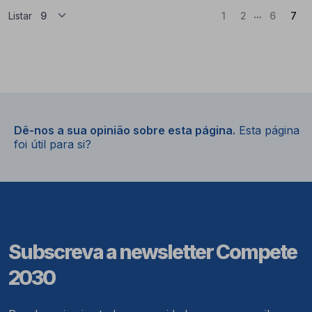
...
(At
Listar
1
2
6
7
Dê-nos a sua opinião sobre esta página.
Esta página
foi útil para si?
Subscreva a newsletter Compete
2030