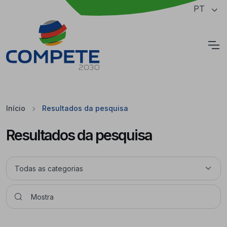
Saltar para o conteúdo principal da página
PT
Cookies
Início
Resultados da pesquisa
Resultados da pesquisa
Pesquisar