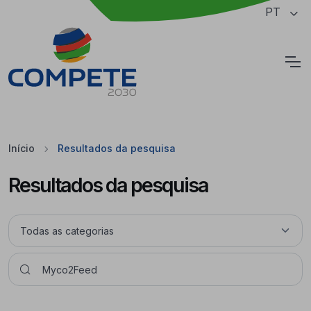
Saltar para o conteúdo principal da página
PT
Cookies
Início
Resultados da pesquisa
Resultados da pesquisa
Pesquisar