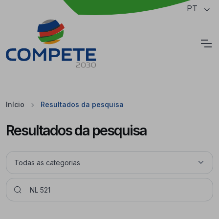
Saltar para o conteúdo principal da página
PT
Cookies
Início
Resultados da pesquisa
Resultados da pesquisa
Pesquisar