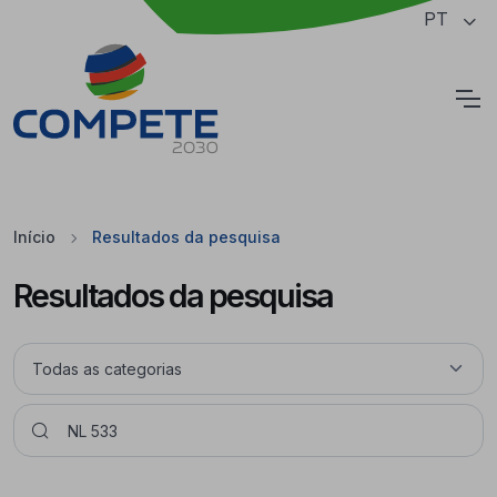
Saltar para o conteúdo principal da página
PT
Cookies
Início
Resultados da pesquisa
Resultados da pesquisa
Pesquisar