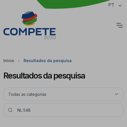
Saltar para o conteúdo principal da página
PT
Cookies
Início
Resultados da pesquisa
Resultados da pesquisa
Pesquisar