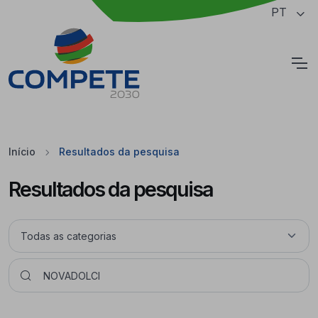
Saltar para o conteúdo principal da página
PT
Cookies
Início
Resultados da pesquisa
Resultados da pesquisa
Pesquisar