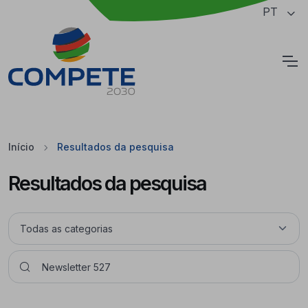
Saltar para o conteúdo principal da página
PT
Cookies
Início
Resultados da pesquisa
Resultados da pesquisa
Pesquisar