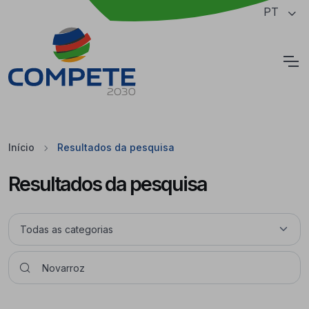
Saltar para o conteúdo principal da página
PT
Cookies
Início
Resultados da pesquisa
Resultados da pesquisa
Pesquisar