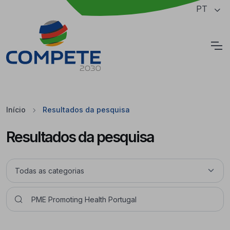
Saltar para o conteúdo principal da página
PT
Cookies
Início
Resultados da pesquisa
Resultados da pesquisa
Pesquisar