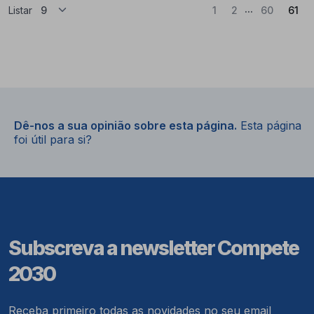
...
(At
Listar
1
2
60
61
Dê-nos a sua opinião sobre esta página.
Esta página
foi útil para si?
Subscreva a newsletter Compete
2030
Receba primeiro todas as novidades no seu email