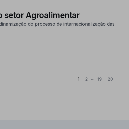
o setor Agroalimentar
dinamização do processo de internacionalização das
...
(Atual)
1
2
19
20