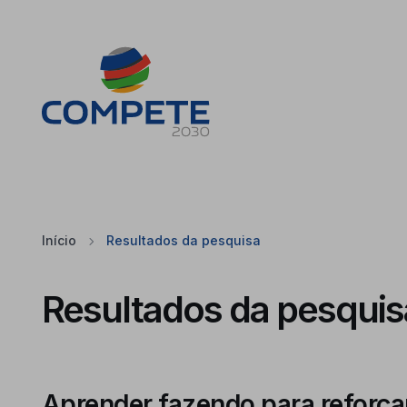
Saltar para o conteúdo principal da página
Cookies
Início
Resultados da pesquisa
Resultados da pesquis
Aprender fazendo para reforça