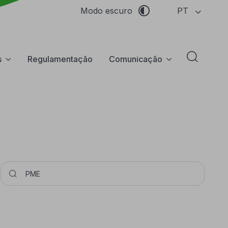
PT
Modo escuro
s
Regulamentação
Comunicação
Abrir f
Pesquisar