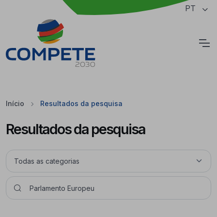
Saltar para o conteúdo principal da página
PT
Cookies
Início
Resultados da pesquisa
Resultados da pesquisa
Pesquisar