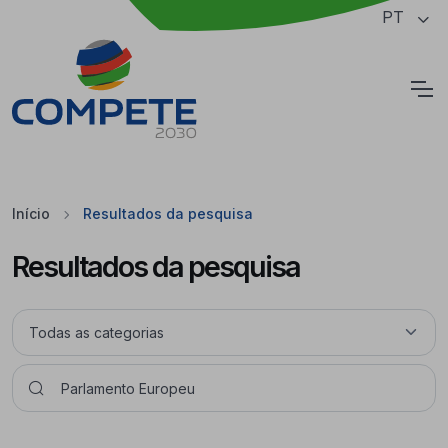
Saltar para o conteúdo principal da página
PT
Cookies
Início
Resultados da pesquisa
Resultados da pesquisa
Pesquisar