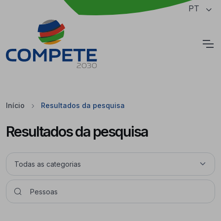
Saltar para o conteúdo principal da página
PT
Cookies
Início
Resultados da pesquisa
Resultados da pesquisa
Pesquisar