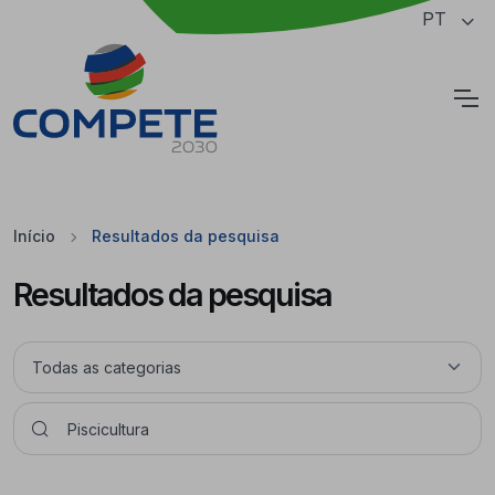
Saltar para o conteúdo principal da página
PT
Cookies
Início
Resultados da pesquisa
Resultados da pesquisa
Pesquisar