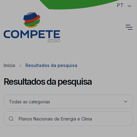
Saltar para o conteúdo principal da página
PT
Cookies
Início
Resultados da pesquisa
Resultados da pesquisa
Pesquisar